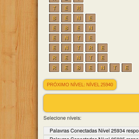
T
E
R
B
E
N
E
E
B
E
N
E
N
T
E
E
N
T
R
E
R
E
N
T
E
R
E
B
E
N
T
E
PRÓXIMO NÍVEL: NÍVEL 25940
Selecione níveis:
Palavras Conectadas Nível 25934 respo