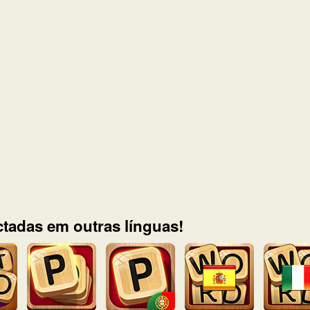
tadas em outras línguas!