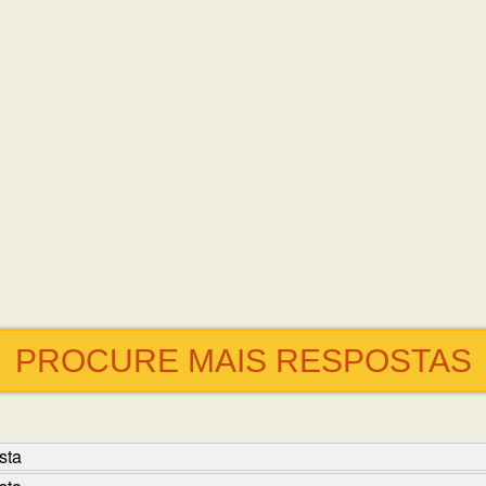
PROCURE MAIS RESPOSTAS
sta