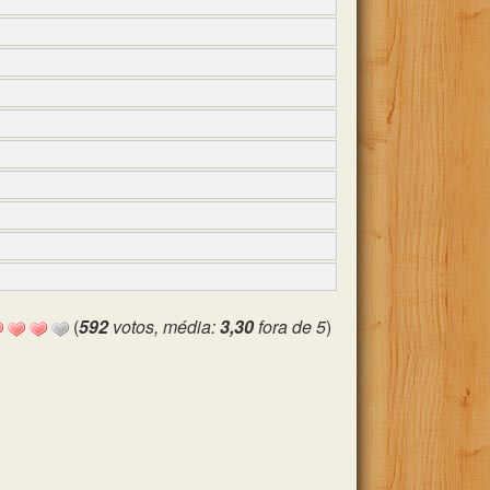
(
592
votos, média:
3,30
fora de 5
)