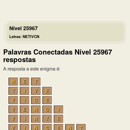
Nível 25967
Letras: NETIVCN
Palavras Conectadas Nível 25967
respostas
A resposta a este enigma é:
N
E
T
T
I
V
E
V
I
C
E
V
E
N
C
I
V
I
N
T
E
V
I
N
C
E
N
T