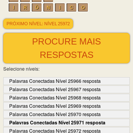
I
R
Ô
N
I
C
O
PRÓXIMO NÍVEL: NÍVEL 25972
PROCURE MAIS
RESPOSTAS
Selecione níveis:
Palavras Conectadas Nível 25966 resposta
Palavras Conectadas Nível 25967 resposta
Palavras Conectadas Nível 25968 resposta
Palavras Conectadas Nível 25969 resposta
Palavras Conectadas Nível 25970 resposta
Palavras Conectadas Nível 25971 resposta
Palavras Conectadas Nível 25972 resposta