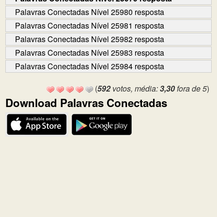
Palavras Conectadas Nível 25980 resposta
Palavras Conectadas Nível 25981 resposta
Palavras Conectadas Nível 25982 resposta
Palavras Conectadas Nível 25983 resposta
Palavras Conectadas Nível 25984 resposta
(
592
votos, média:
3,30
fora de 5
)
Download Palavras Conectadas