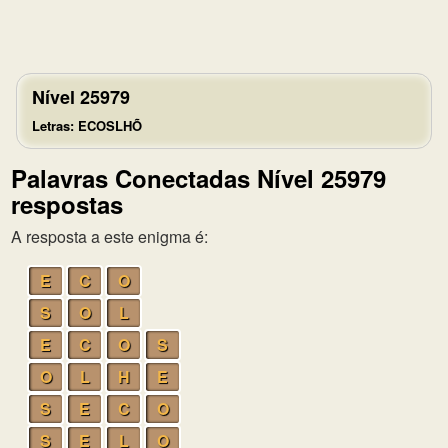
Nível 25979
Letras: ECOSLHÕ
Palavras Conectadas Nível 25979
respostas
A resposta a este enigma é:
E
C
O
S
O
L
E
C
O
S
O
L
H
E
S
E
C
O
S
E
L
O