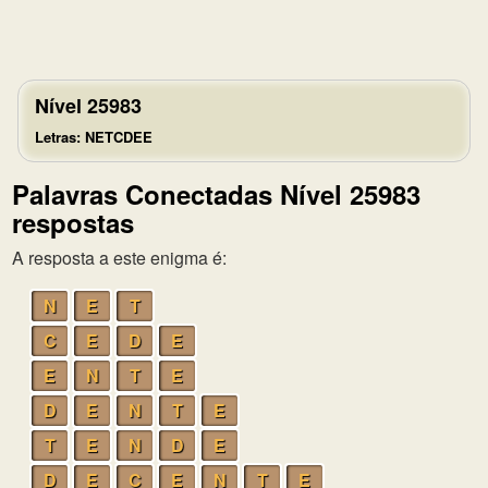
Nível 25983
Letras: NETCDEE
Palavras Conectadas Nível 25983
respostas
A resposta a este enigma é:
N
E
T
C
E
D
E
E
N
T
E
D
E
N
T
E
T
E
N
D
E
D
E
C
E
N
T
E