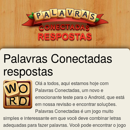
Palavras Conectadas
respostas
Olá a todos, aqui estamos hoje com
Palavras Conectadas, um novo e
emocionante teste para o Android, que está
em nossa revisão e encontrar soluções.
Palavras Conectadas é um jogo muito
simples e interessante em que você deve combinar letras
adequadas para fazer palavras. Você pode encontrar o jogo