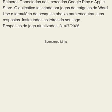
Palavras Conectadas nos mercados Google Play e Apple
Store. O aplicativo foi criado por jogos de enigmas do Word.
Use o formulário de pesquisa abaixo para encontrar suas
respostas. Insira todas as letras do seu jogo.
Respostas do jogo atualizadas: 31/07/2026
Sponsored Links