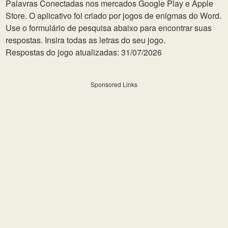
Palavras Conectadas nos mercados Google Play e Apple
Store. O aplicativo foi criado por jogos de enigmas do Word.
Use o formulário de pesquisa abaixo para encontrar suas
respostas. Insira todas as letras do seu jogo.
Respostas do jogo atualizadas: 31/07/2026
Sponsored Links