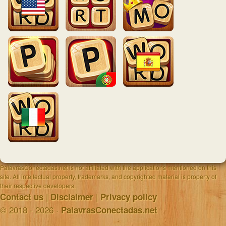
PalavrasConectadas.net is not affiliated with the applications mentioned on this
site. All intellectual property, trademarks, and copyrighted material is property of
their respective developers.
|
|
Contact us
Disclaimer
Privacy policy
© 2018 - 2026 ·
PalavrasConectadas.net