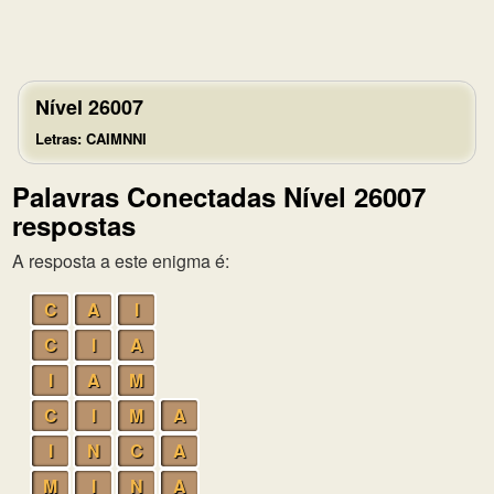
Nível 26007
Letras: CAIMNNI
Palavras Conectadas Nível 26007
respostas
A resposta a este enigma é:
C
A
I
C
I
A
I
A
M
C
I
M
A
I
N
C
A
M
I
N
A