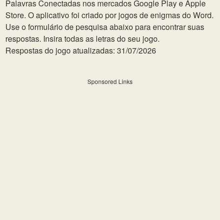
Palavras Conectadas nos mercados Google Play e Apple
Store. O aplicativo foi criado por jogos de enigmas do Word.
Use o formulário de pesquisa abaixo para encontrar suas
respostas. Insira todas as letras do seu jogo.
Respostas do jogo atualizadas: 31/07/2026
Sponsored Links