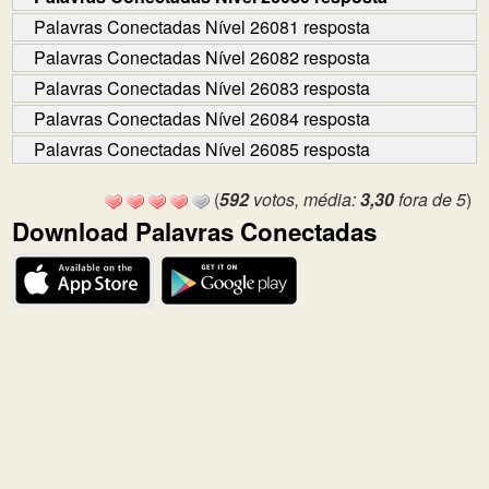
Palavras Conectadas Nível 26081 resposta
Palavras Conectadas Nível 26082 resposta
Palavras Conectadas Nível 26083 resposta
Palavras Conectadas Nível 26084 resposta
Palavras Conectadas Nível 26085 resposta
(
592
votos, média:
3,30
fora de 5
)
Download Palavras Conectadas