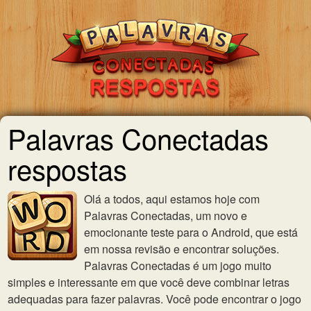
Palavras Conectadas
respostas
Olá a todos, aqui estamos hoje com
Palavras Conectadas, um novo e
emocionante teste para o Android, que está
em nossa revisão e encontrar soluções.
Palavras Conectadas é um jogo muito
simples e interessante em que você deve combinar letras
adequadas para fazer palavras. Você pode encontrar o jogo