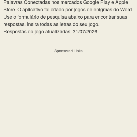
Palavras Conectadas nos mercados Google Play e Apple
Store. O aplicativo foi criado por jogos de enigmas do Word.
Use o formulário de pesquisa abaixo para encontrar suas
respostas. Insira todas as letras do seu jogo.
Respostas do jogo atualizadas: 31/07/2026
Sponsored Links