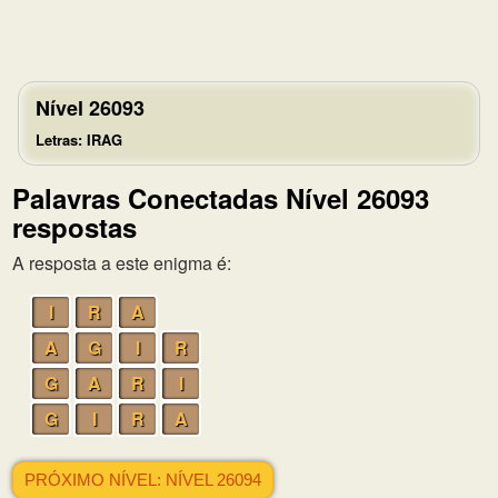
Nível 26093
Letras: IRAG
Palavras Conectadas Nível 26093
respostas
A resposta a este enigma é:
I
R
A
A
G
I
R
G
A
R
I
G
I
R
A
PRÓXIMO NÍVEL: NÍVEL 26094