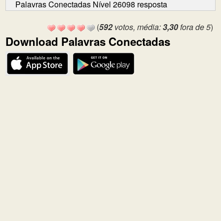
Palavras Conectadas Nível 26098 resposta
(
592
votos, média:
3,30
fora de 5
)
Download Palavras Conectadas