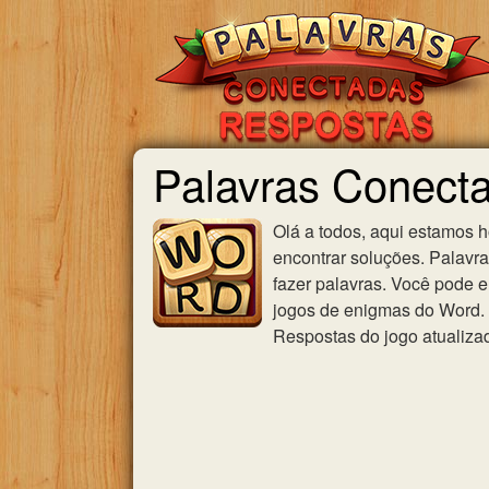
Palavras Conect
Olá a todos, aqui estamos 
encontrar soluções. Palavr
fazer palavras. Você pode e
jogos de enigmas do Word. U
Respostas do jogo atualiza