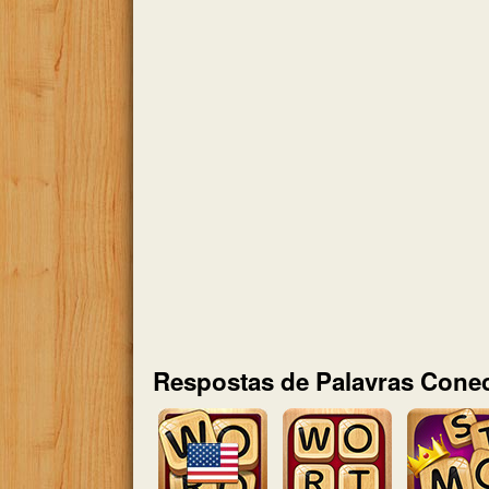
Respostas de Palavras Conec