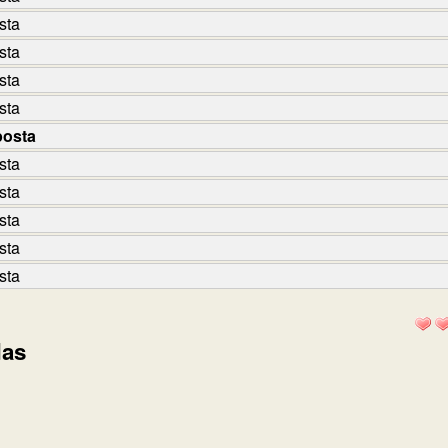
sta
sta
sta
sta
posta
sta
sta
sta
sta
sta
das