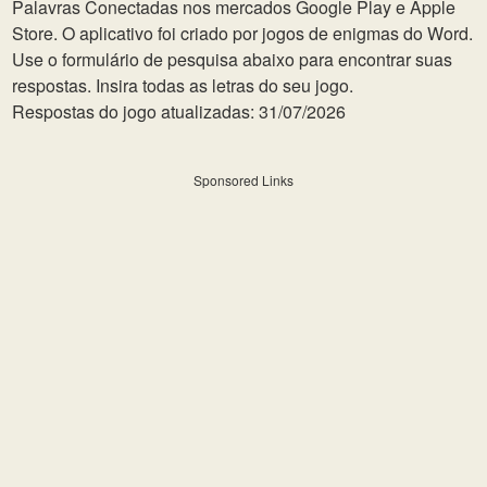
Palavras Conectadas nos mercados Google Play e Apple
Store. O aplicativo foi criado por jogos de enigmas do Word.
Use o formulário de pesquisa abaixo para encontrar suas
respostas. Insira todas as letras do seu jogo.
Respostas do jogo atualizadas: 31/07/2026
Sponsored Links