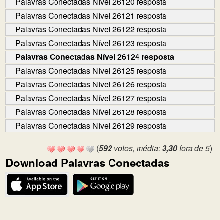
Palavras Conectadas Nível 26120 resposta
Palavras Conectadas Nível 26121 resposta
Palavras Conectadas Nível 26122 resposta
Palavras Conectadas Nível 26123 resposta
Palavras Conectadas Nível 26124 resposta
Palavras Conectadas Nível 26125 resposta
Palavras Conectadas Nível 26126 resposta
Palavras Conectadas Nível 26127 resposta
Palavras Conectadas Nível 26128 resposta
Palavras Conectadas Nível 26129 resposta
(
592
votos, média:
3,30
fora de 5
)
Download Palavras Conectadas