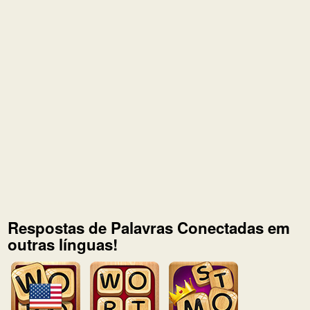
Respostas de Palavras Conectadas em
outras línguas!