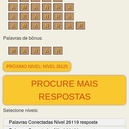
A
M
A
N
H
A
A
R
A
N
H
A
A
M
A
N
H
A
R
Palavras de bônus:
M
A
N
A
R
PRÓXIMO NÍVEL: NÍVEL 26125
PROCURE MAIS
RESPOSTAS
Selecione níveis:
Palavras Conectadas Nível 26119 resposta