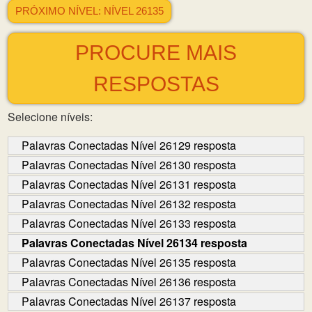
PRÓXIMO NÍVEL: NÍVEL 26135
PROCURE MAIS
RESPOSTAS
Selecione níveis:
Palavras Conectadas Nível 26129 resposta
Palavras Conectadas Nível 26130 resposta
Palavras Conectadas Nível 26131 resposta
Palavras Conectadas Nível 26132 resposta
Palavras Conectadas Nível 26133 resposta
Palavras Conectadas Nível 26134 resposta
Palavras Conectadas Nível 26135 resposta
Palavras Conectadas Nível 26136 resposta
Palavras Conectadas Nível 26137 resposta