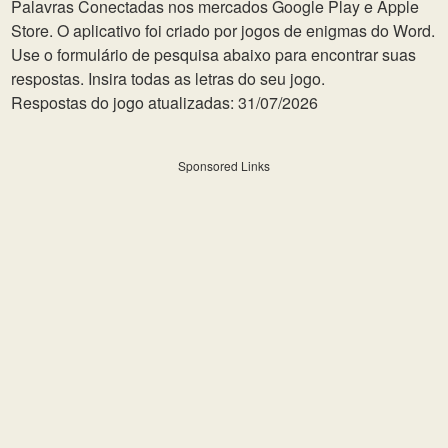
Palavras Conectadas nos mercados Google Play e Apple
Store. O aplicativo foi criado por jogos de enigmas do Word.
Use o formulário de pesquisa abaixo para encontrar suas
respostas. Insira todas as letras do seu jogo.
Respostas do jogo atualizadas: 31/07/2026
Sponsored Links