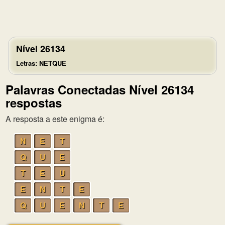
Nível 26134
Letras: NETQUE
Palavras Conectadas Nível 26134
respostas
A resposta a este enigma é:
N
E
T
Q
U
E
T
E
U
E
N
T
E
Q
U
E
N
T
E