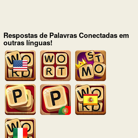
Respostas de Palavras Conectadas em
outras línguas!