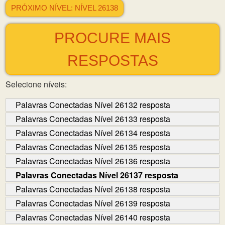
PRÓXIMO NÍVEL: NÍVEL 26138
PROCURE MAIS
RESPOSTAS
Selecione níveis:
Palavras Conectadas Nível 26132 resposta
Palavras Conectadas Nível 26133 resposta
Palavras Conectadas Nível 26134 resposta
Palavras Conectadas Nível 26135 resposta
Palavras Conectadas Nível 26136 resposta
Palavras Conectadas Nível 26137 resposta
Palavras Conectadas Nível 26138 resposta
Palavras Conectadas Nível 26139 resposta
Palavras Conectadas Nível 26140 resposta