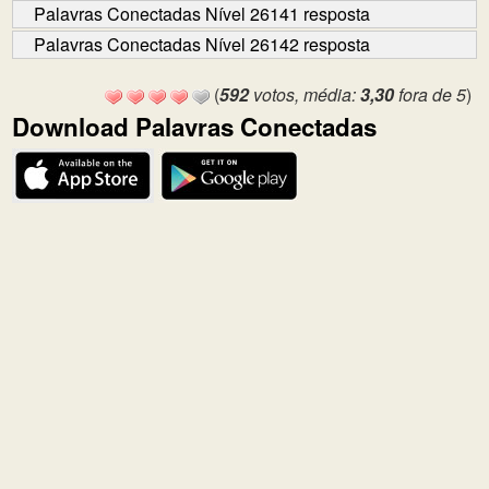
Palavras Conectadas Nível 26141 resposta
Palavras Conectadas Nível 26142 resposta
(
592
votos, média:
3,30
fora de 5
)
Download Palavras Conectadas