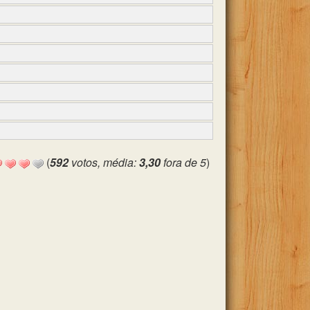
(
592
votos, média:
3,30
fora de 5
)