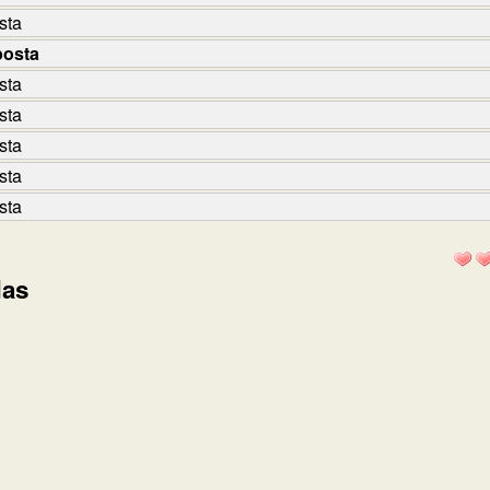
sta
posta
sta
sta
sta
sta
sta
das