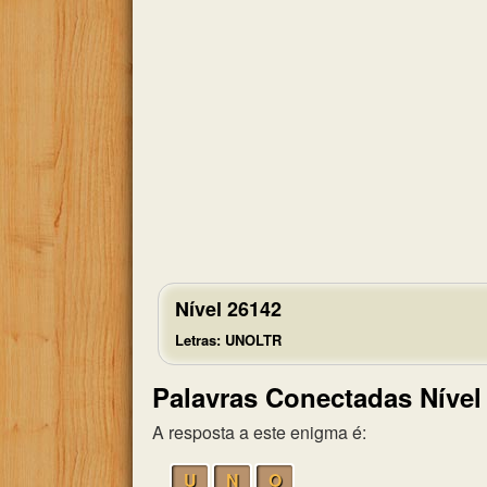
Nível 26142
Letras: UNOLTR
Palavras Conectadas Nível
A resposta a este enigma é:
U
N
O