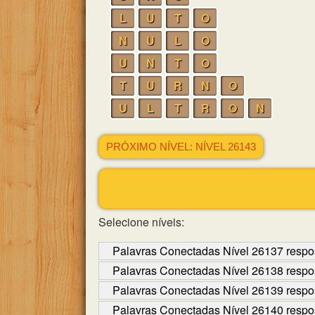
L
U
T
O
N
U
L
O
U
N
T
O
T
U
R
N
O
U
L
T
R
O
N
PRÓXIMO NÍVEL: NÍVEL 26143
Selecione níveis:
Palavras Conectadas Nível 26137 respo
Palavras Conectadas Nível 26138 respo
Palavras Conectadas Nível 26139 respo
Palavras Conectadas Nível 26140 respo