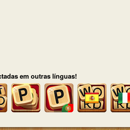
tadas em outras línguas!
PalavrasConectadas.net is not affil