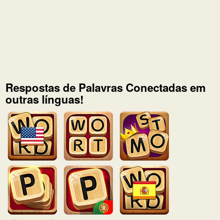
Respostas de Palavras Conectadas em
outras línguas!