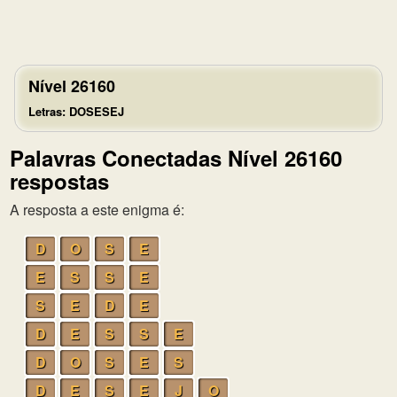
Nível 26160
Letras: DOSESEJ
Palavras Conectadas Nível 26160
respostas
A resposta a este enigma é:
D
O
S
E
E
S
S
E
S
E
D
E
D
E
S
S
E
D
O
S
E
S
D
E
S
E
J
O