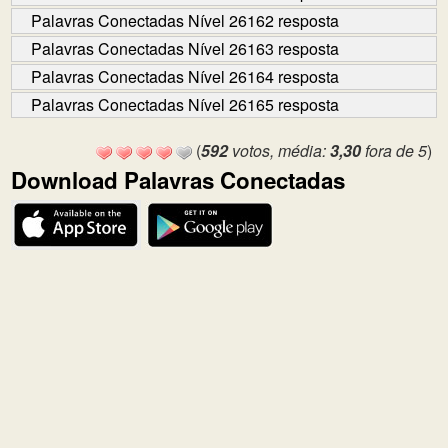
Palavras Conectadas Nível 26162 resposta
Palavras Conectadas Nível 26163 resposta
Palavras Conectadas Nível 26164 resposta
Palavras Conectadas Nível 26165 resposta
(
592
votos, média:
3,30
fora de 5
)
Download Palavras Conectadas