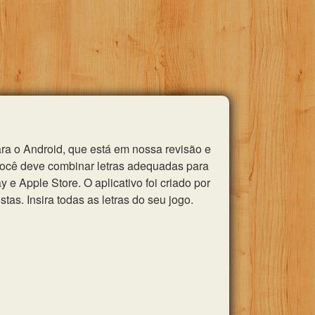
ra o Android, que está em nossa revisão e
você deve combinar letras adequadas para
e Apple Store. O aplicativo foi criado por
as. Insira todas as letras do seu jogo.