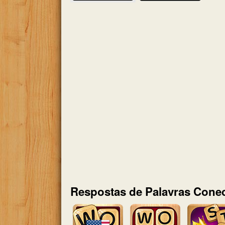
Respostas de Palavras Conec