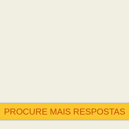
PROCURE MAIS RESPOSTAS