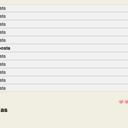
sta
sta
sta
sta
sta
posta
sta
sta
sta
sta
sta
das