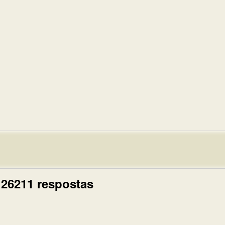
 26211 respostas