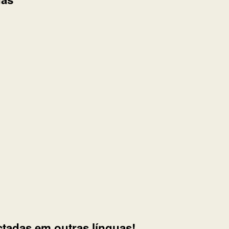
tadas em outras línguas!