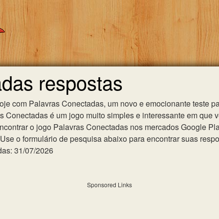
adas respostas
hoje com Palavras Conectadas, um novo e emocionante teste pa
as Conectadas é um jogo muito simples e interessante em que 
ncontrar o jogo Palavras Conectadas nos mercados Google Play 
se o formulário de pesquisa abaixo para encontrar suas respost
das: 31/07/2026
Sponsored Links