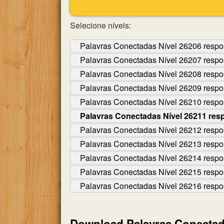
Selecione níveis:
Palavras Conectadas Nível 26206 respo
Palavras Conectadas Nível 26207 respo
Palavras Conectadas Nível 26208 respo
Palavras Conectadas Nível 26209 respo
Palavras Conectadas Nível 26210 respo
Palavras Conectadas Nível 26211 res
Palavras Conectadas Nível 26212 respo
Palavras Conectadas Nível 26213 respo
Palavras Conectadas Nível 26214 respo
Palavras Conectadas Nível 26215 respo
Palavras Conectadas Nível 26216 respo
Download Palavras Conecta