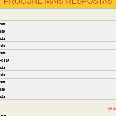
PROCURE MAIS RESPOSTAS
sta
sta
sta
sta
sta
posta
sta
sta
sta
sta
sta
das