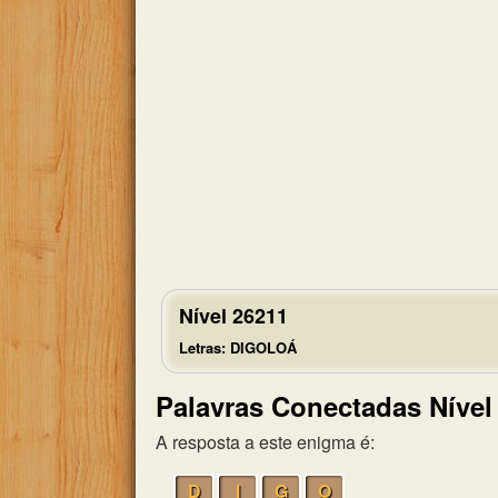
Nível 26211
Letras: DIGOLOÁ
Palavras Conectadas Nível
A resposta a este enigma é:
D
I
G
O