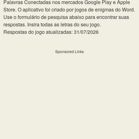
Palavras Conectadas nos mercados Google Play e Apple
Store. O aplicativo foi criado por jogos de enigmas do Word.
Use o formulário de pesquisa abaixo para encontrar suas
respostas. Insira todas as letras do seu jogo.
Respostas do jogo atualizadas: 31/07/2026
Sponsored Links