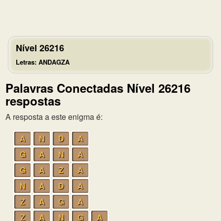
Nível 26216
Letras: ANDAGZA
Palavras Conectadas Nível 26216
respostas
A resposta a este enigma é:
A
N
D
A
G
A
N
A
G
A
Z
A
N
A
D
A
Z
A
G
A
Z
A
N
G
A