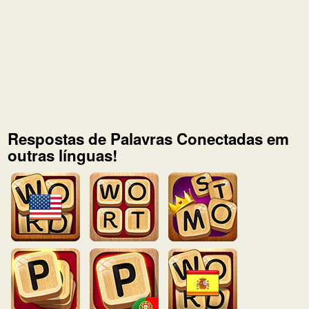
Respostas de Palavras Conectadas em
outras línguas!