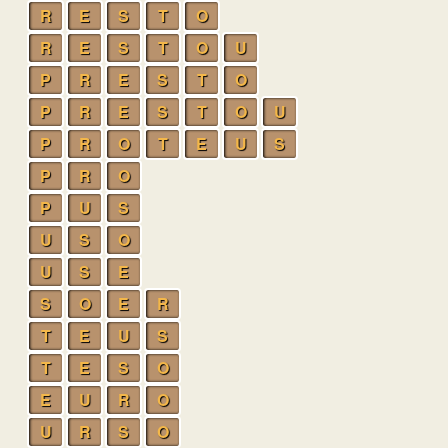
R
E
S
T
O
R
E
S
T
O
U
P
R
E
S
T
O
P
R
E
S
T
O
U
P
R
O
T
E
U
S
P
R
O
P
U
S
U
S
O
U
S
E
S
O
E
R
T
E
U
S
T
E
S
O
E
U
R
O
U
R
S
O