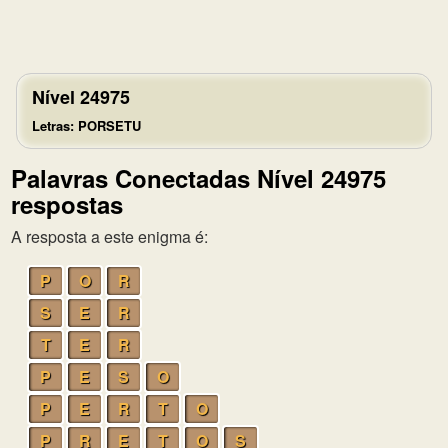
Nível 24975
Letras: PORSETU
Palavras Conectadas Nível 24975
respostas
A resposta a este enigma é:
P
O
R
S
E
R
T
E
R
P
E
S
O
P
E
R
T
O
P
R
E
T
O
S