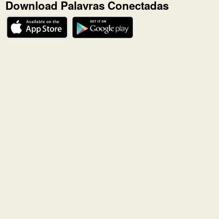
Download Palavras Conectadas