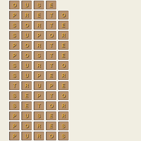
O
U
S
E
P
R
E
T
O
S
O
R
T
E
S
U
P
O
R
P
O
R
T
E
P
O
S
T
E
S
U
R
T
O
S
U
P
E
R
T
R
U
P
E
S
E
P
T
O
S
E
T
O
R
P
U
S
E
R
P
O
R
E
S
P
U
R
O
S