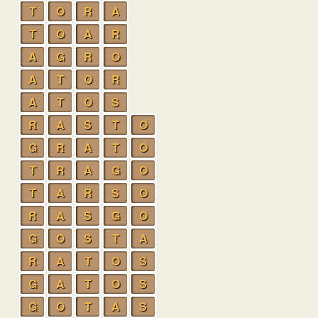
T
O
R
A
T
O
A
R
A
G
R
O
A
T
O
R
A
T
O
S
R
A
S
T
O
G
R
A
T
O
T
R
A
G
O
T
A
R
S
O
R
A
S
G
O
G
O
S
T
A
R
A
T
O
S
G
A
T
O
S
G
O
T
A
S