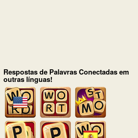
Respostas de Palavras Conectadas em
outras línguas!