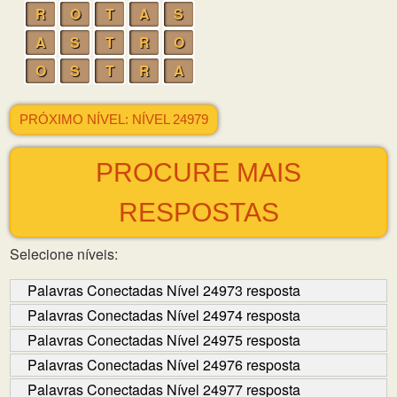
R
O
T
A
S
A
S
T
R
O
O
S
T
R
A
PRÓXIMO NÍVEL: NÍVEL 24979
PROCURE MAIS
RESPOSTAS
Selecione níveis:
Palavras Conectadas Nível 24973 resposta
Palavras Conectadas Nível 24974 resposta
Palavras Conectadas Nível 24975 resposta
Palavras Conectadas Nível 24976 resposta
Palavras Conectadas Nível 24977 resposta