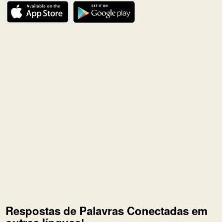
Respostas de Palavras Conectadas em