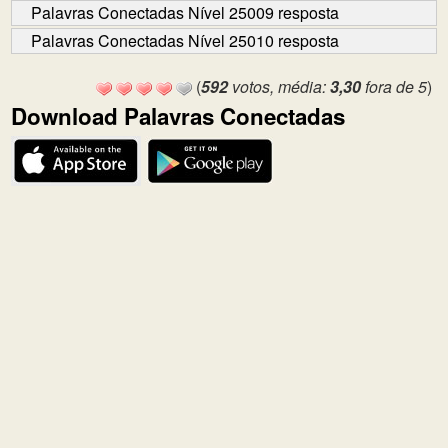
Palavras Conectadas Nível 25009 resposta
Palavras Conectadas Nível 25010 resposta
(
592
votos, média:
3,30
fora de 5
)
Download Palavras Conectadas