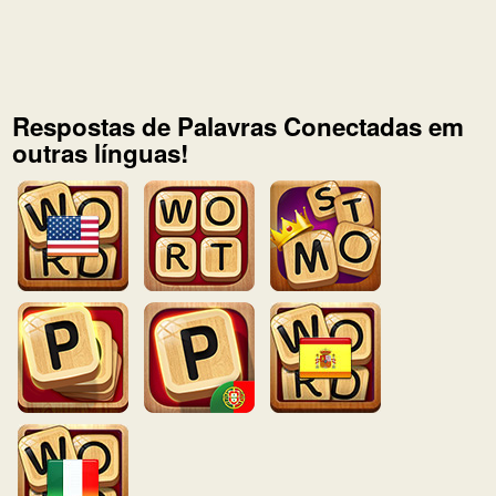
Respostas de Palavras Conectadas em
outras línguas!