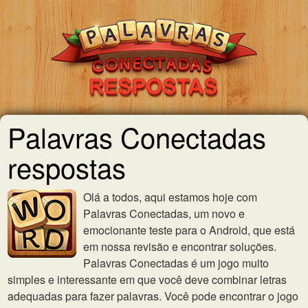
Palavras Conectadas
respostas
Olá a todos, aqui estamos hoje com
Palavras Conectadas, um novo e
emocionante teste para o Android, que está
em nossa revisão e encontrar soluções.
Palavras Conectadas é um jogo muito
simples e interessante em que você deve combinar letras
adequadas para fazer palavras. Você pode encontrar o jogo