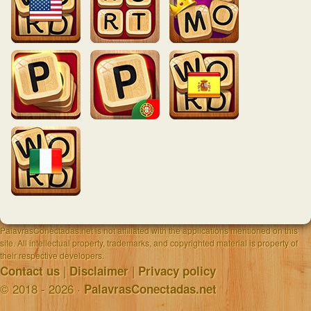
PalavrasConectadas.net is not affiliated with the applications mentioned on this
site. All intellectual property, trademarks, and copyrighted material is property of
their respective developers.
|
|
Contact us
Disclaimer
Privacy policy
© 2018 - 2026 ·
PalavrasConectadas.net