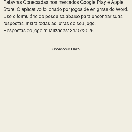
Palavras Conectadas nos mercados Google Play e Apple
Store. O aplicativo foi criado por jogos de enigmas do Word.
Use o formulário de pesquisa abaixo para encontrar suas
respostas. Insira todas as letras do seu jogo.
Respostas do jogo atualizadas: 31/07/2026
Sponsored Links