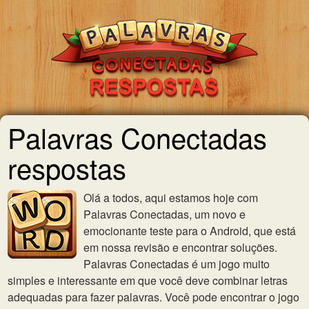
Palavras Conectadas
respostas
Olá a todos, aqui estamos hoje com
Palavras Conectadas, um novo e
emocionante teste para o Android, que está
em nossa revisão e encontrar soluções.
Palavras Conectadas é um jogo muito
simples e interessante em que você deve combinar letras
adequadas para fazer palavras. Você pode encontrar o jogo