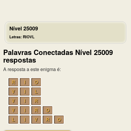
Nível 25009
Letras: RIOVL
Palavras Conectadas Nível 25009
respostas
A resposta a este enigma é:
R
I
O
V
I
L
V
I
R
V
I
R
O
L
I
V
R
O