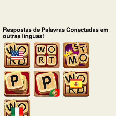
Respostas de Palavras Conectadas em
outras línguas!