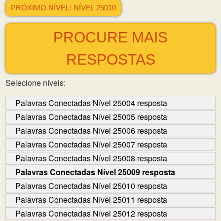
PRÓXIMO NÍVEL: NÍVEL 25010
PROCURE MAIS
RESPOSTAS
Selecione níveis:
Palavras Conectadas Nível 25004 resposta
Palavras Conectadas Nível 25005 resposta
Palavras Conectadas Nível 25006 resposta
Palavras Conectadas Nível 25007 resposta
Palavras Conectadas Nível 25008 resposta
Palavras Conectadas Nível 25009 resposta
Palavras Conectadas Nível 25010 resposta
Palavras Conectadas Nível 25011 resposta
Palavras Conectadas Nível 25012 resposta