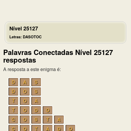
Nível 25127
Letras: DASOTOC
Palavras Conectadas Nível 25127
respostas
A resposta a este enigma é:
D
A
S
D
O
S
T
O
A
T
O
D
O
C
O
S
T
A
C
O
T
A
D
O