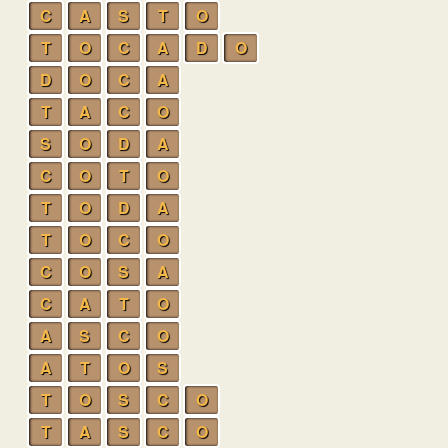
C
A
S
T
O
T
O
C
A
D
O
D
O
C
A
T
A
C
O
S
O
D
A
C
O
T
O
T
O
D
A
T
O
C
O
C
O
S
A
C
A
T
O
A
S
C
O
A
T
O
S
T
O
S
C
O
T
A
S
C
O