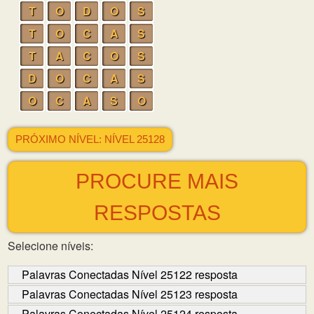
T
O
D
O
S
T
O
C
A
S
T
A
C
O
S
D
O
C
A
S
O
C
A
S
O
PRÓXIMO NÍVEL: NÍVEL 25128
PROCURE MAIS
RESPOSTAS
Selecione níveis:
Palavras Conectadas Nível 25122 resposta
Palavras Conectadas Nível 25123 resposta
Palavras Conectadas Nível 25124 resposta