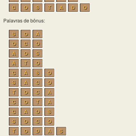
C
O
S
T
A
D
O
Palavras de bônus:
S
O
A
O
C
O
A
O
S
A
T
O
C
A
S
O
S
A
C
O
T
O
C
A
C
O
T
A
C
A
O
S
S
O
C
O
T
O
D
A
S