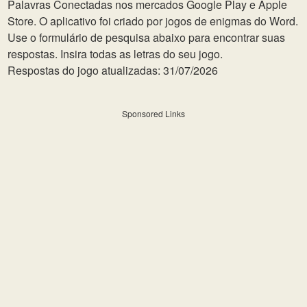
Palavras Conectadas nos mercados Google Play e Apple
Store. O aplicativo foi criado por jogos de enigmas do Word.
Use o formulário de pesquisa abaixo para encontrar suas
respostas. Insira todas as letras do seu jogo.
Respostas do jogo atualizadas: 31/07/2026
Sponsored Links