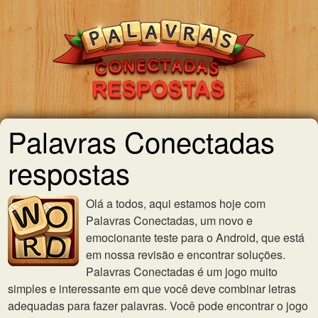
Palavras Conectadas
respostas
Olá a todos, aqui estamos hoje com
Palavras Conectadas, um novo e
emocionante teste para o Android, que está
em nossa revisão e encontrar soluções.
Palavras Conectadas é um jogo muito
simples e interessante em que você deve combinar letras
adequadas para fazer palavras. Você pode encontrar o jogo