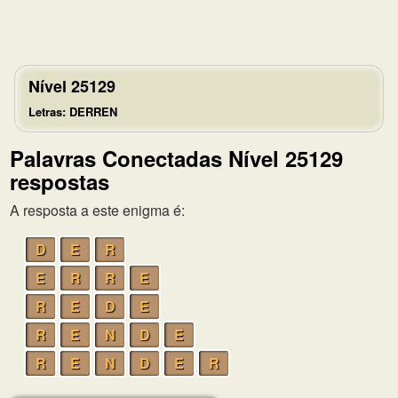
Nível 25129
Letras: DERREN
Palavras Conectadas Nível 25129
respostas
A resposta a este enigma é:
D
E
R
E
R
R
E
R
E
D
E
R
E
N
D
E
R
E
N
D
E
R