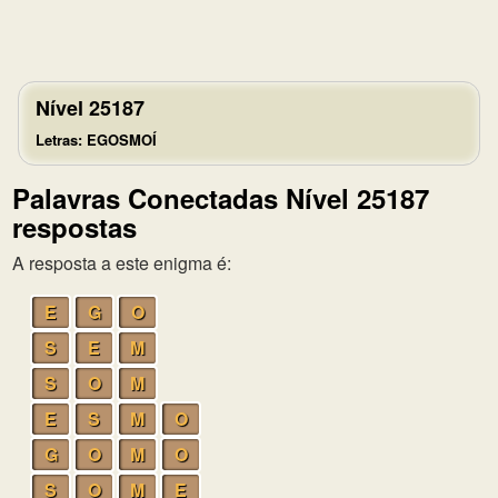
Nível 25187
Letras: EGOSMOÍ
Palavras Conectadas Nível 25187
respostas
A resposta a este enigma é:
E
G
O
S
E
M
S
O
M
E
S
M
O
G
O
M
O
S
O
M
E