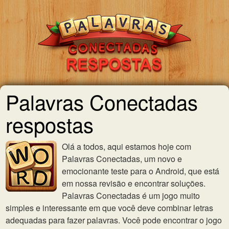
Palavras Conectadas
respostas
Olá a todos, aqui estamos hoje com
Palavras Conectadas, um novo e
emocionante teste para o Android, que está
em nossa revisão e encontrar soluções.
Palavras Conectadas é um jogo muito
simples e interessante em que você deve combinar letras
adequadas para fazer palavras. Você pode encontrar o jogo