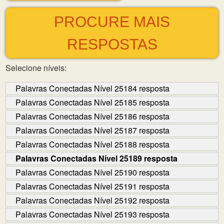
PROCURE MAIS
RESPOSTAS
Selecione níveis:
Palavras Conectadas Nível 25184 resposta
Palavras Conectadas Nível 25185 resposta
Palavras Conectadas Nível 25186 resposta
Palavras Conectadas Nível 25187 resposta
Palavras Conectadas Nível 25188 resposta
Palavras Conectadas Nível 25189 resposta
Palavras Conectadas Nível 25190 resposta
Palavras Conectadas Nível 25191 resposta
Palavras Conectadas Nível 25192 resposta
Palavras Conectadas Nível 25193 resposta