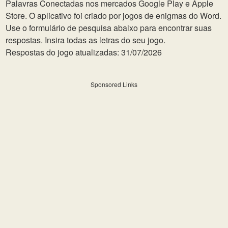
Palavras Conectadas nos mercados Google Play e Apple
Store. O aplicativo foi criado por jogos de enigmas do Word.
Use o formulário de pesquisa abaixo para encontrar suas
respostas. Insira todas as letras do seu jogo.
Respostas do jogo atualizadas: 31/07/2026
Sponsored Links