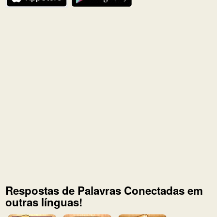
Respostas de Palavras Conectadas em
outras línguas!