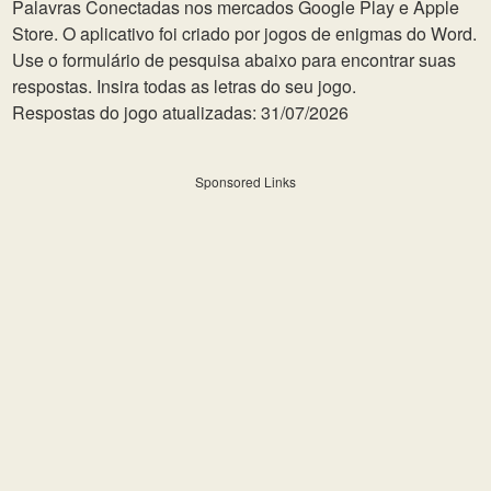
Palavras Conectadas nos mercados Google Play e Apple
Store. O aplicativo foi criado por jogos de enigmas do Word.
Use o formulário de pesquisa abaixo para encontrar suas
respostas. Insira todas as letras do seu jogo.
Respostas do jogo atualizadas: 31/07/2026
Sponsored Links