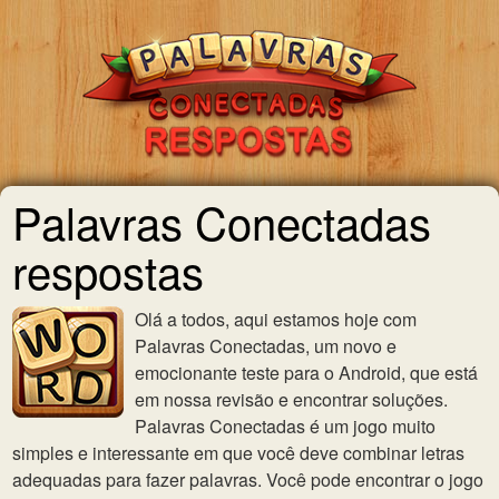
Palavras Conectadas
respostas
Olá a todos, aqui estamos hoje com
Palavras Conectadas, um novo e
emocionante teste para o Android, que está
em nossa revisão e encontrar soluções.
Palavras Conectadas é um jogo muito
simples e interessante em que você deve combinar letras
adequadas para fazer palavras. Você pode encontrar o jogo