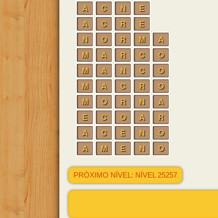
A
C
N
E
A
C
R
E
N
O
R
M
A
M
A
R
C
O
M
A
N
C
O
M
A
C
R
O
M
O
R
N
A
E
C
O
A
R
A
C
E
N
O
A
M
E
N
O
PRÓXIMO NÍVEL: NÍVEL 25257