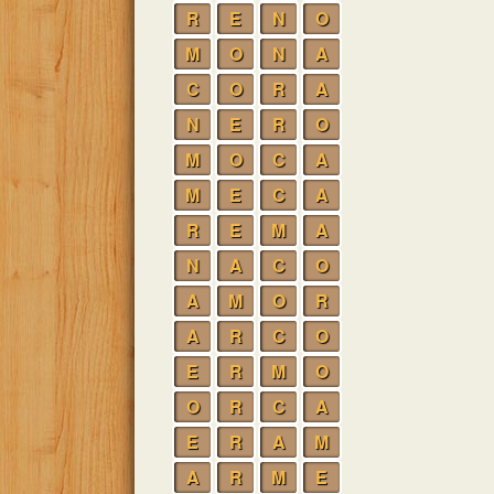
R
E
N
O
M
O
N
A
C
O
R
A
N
E
R
O
M
O
C
A
M
E
C
A
R
E
M
A
N
A
C
O
A
M
O
R
A
R
C
O
E
R
M
O
O
R
C
A
E
R
A
M
A
R
M
E