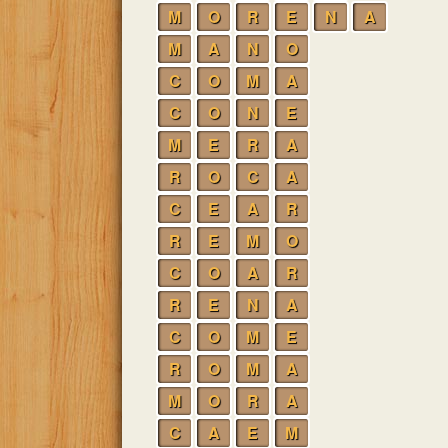
M
O
R
E
N
A
M
A
N
O
C
O
M
A
C
O
N
E
M
E
R
A
R
O
C
A
C
E
A
R
R
E
M
O
C
O
A
R
R
E
N
A
C
O
M
E
R
O
M
A
M
O
R
A
C
A
E
M