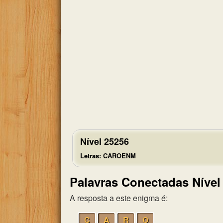
Nível 25256
Letras: CAROENM
Palavras Conectadas Nível
A resposta a este enigma é:
C
A
R
O