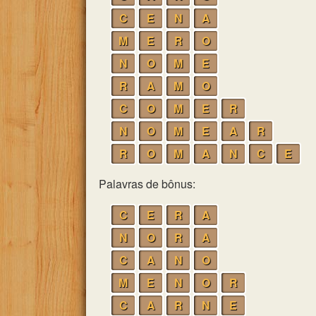
C
E
N
A
M
E
R
O
N
O
M
E
R
A
M
O
C
O
M
E
R
N
O
M
E
A
R
R
O
M
A
N
C
E
Palavras de bônus:
C
E
R
A
N
O
R
A
C
A
N
O
M
E
N
O
R
C
A
R
N
E