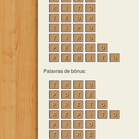
R
I
T
O
T
E
O
R
T
I
P
O
T
I
R
O
P
E
R
T
O
P
E
R
I
T
O
Palavras de bônus:
T
R
I
O
P
O
T
E
P
R
E
T
O
R
E
P
I
T
O
P
I
T
O
T
I
R
E