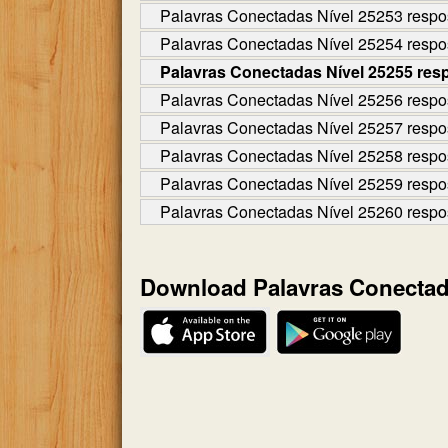
Palavras Conectadas Nível 25253 respo
Palavras Conectadas Nível 25254 respo
Palavras Conectadas Nível 25255 res
Palavras Conectadas Nível 25256 respo
Palavras Conectadas Nível 25257 respo
Palavras Conectadas Nível 25258 respo
Palavras Conectadas Nível 25259 respo
Palavras Conectadas Nível 25260 respo
Download Palavras Conecta