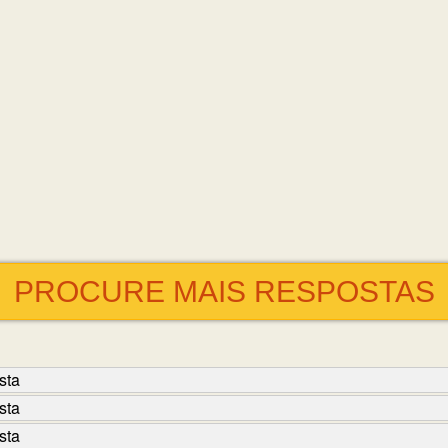
PROCURE MAIS RESPOSTAS
sta
sta
sta