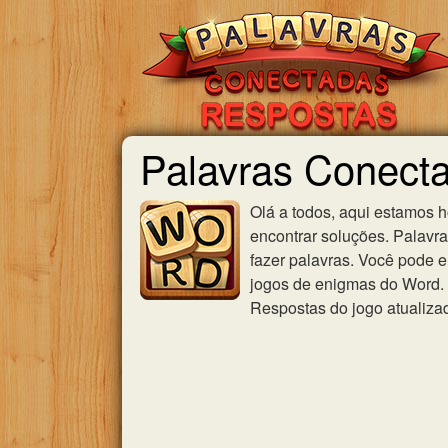
Palavras Conect
Olá a todos, aqui estamos 
encontrar soluções. Palavr
fazer palavras. Você pode e
jogos de enigmas do Word. U
Respostas do jogo atualiza