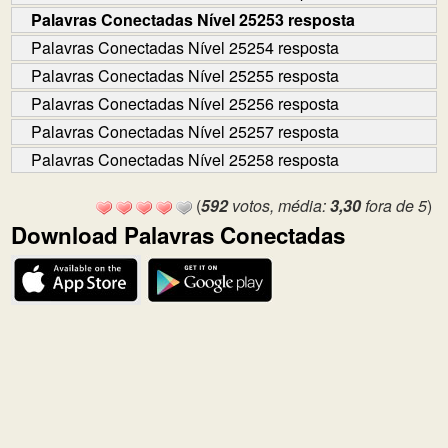
Palavras Conectadas Nível 25253 resposta
Palavras Conectadas Nível 25254 resposta
Palavras Conectadas Nível 25255 resposta
Palavras Conectadas Nível 25256 resposta
Palavras Conectadas Nível 25257 resposta
Palavras Conectadas Nível 25258 resposta
(
592
votos, média:
3,30
fora de 5
)
Download Palavras Conectadas