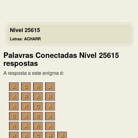
Nível 25615
Letras: ACHARR
Palavras Conectadas Nível 25615
respostas
A resposta a este enigma é:
A
C
H
A
A
R
A
R
A
R
C
A
C
A
R
A
R
A
R
A
R
A
C
H
A