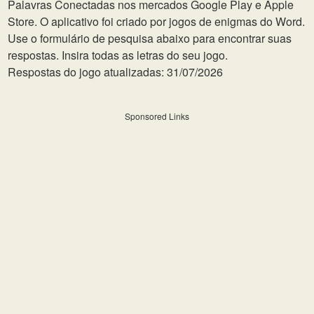
Palavras Conectadas nos mercados Google Play e Apple
Store. O aplicativo foi criado por jogos de enigmas do Word.
Use o formulário de pesquisa abaixo para encontrar suas
respostas. Insira todas as letras do seu jogo.
Respostas do jogo atualizadas: 31/07/2026
Sponsored Links