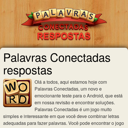
Palavras Conectadas
respostas
Olá a todos, aqui estamos hoje com
Palavras Conectadas, um novo e
emocionante teste para o Android, que está
em nossa revisão e encontrar soluções.
Palavras Conectadas é um jogo muito
simples e interessante em que você deve combinar letras
adequadas para fazer palavras. Você pode encontrar o jogo