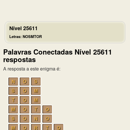
Nível 25611
Letras: NOSMTOR
Palavras Conectadas Nível 25611
respostas
A resposta a este enigma é:
N
O
S
S
O
M
T
O
M
M
O
T
O
S
O
N
O
M
O
R
T
O