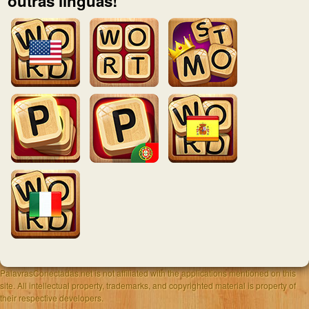
outras línguas!
PalavrasConectadas.net is not affiliated with the applications mentioned on this
site. All intellectual property, trademarks, and copyrighted material is property of
their respective developers.