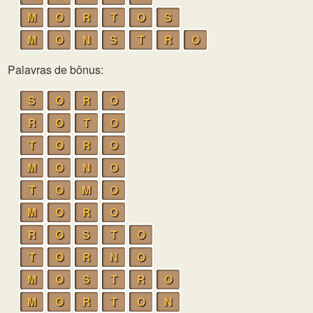
M
O
R
T
O
S
M
O
N
S
T
R
O
Palavras de bônus:
S
O
R
O
R
O
T
O
T
O
R
O
M
O
N
O
T
O
M
O
M
O
R
O
R
O
S
T
O
T
O
R
N
O
M
O
S
T
R
O
M
O
R
T
O
N