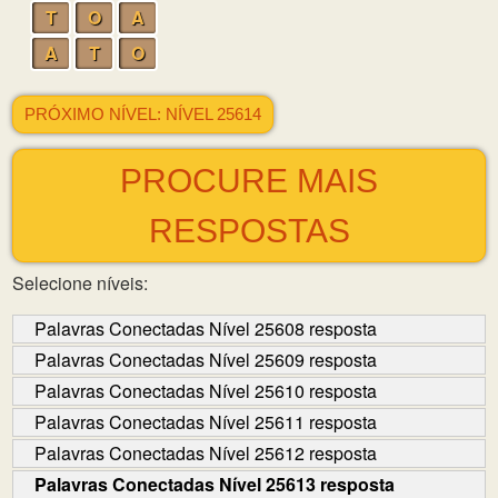
T
O
A
A
T
O
PRÓXIMO NÍVEL: NÍVEL 25614
PROCURE MAIS
RESPOSTAS
Selecione níveis:
Palavras Conectadas Nível 25608 resposta
Palavras Conectadas Nível 25609 resposta
Palavras Conectadas Nível 25610 resposta
Palavras Conectadas Nível 25611 resposta
Palavras Conectadas Nível 25612 resposta
Palavras Conectadas Nível 25613 resposta