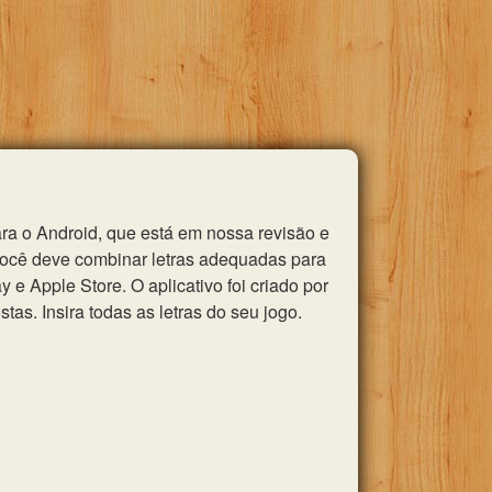
ra o Android, que está em nossa revisão e
você deve combinar letras adequadas para
e Apple Store. O aplicativo foi criado por
as. Insira todas as letras do seu jogo.