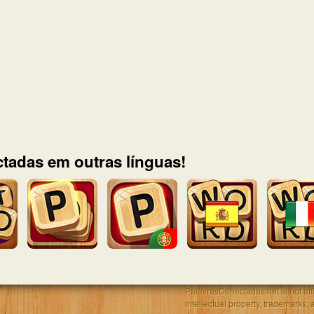
tadas em outras línguas!
PalavrasConectadas.net is not affil
intellectual property, trademarks, 