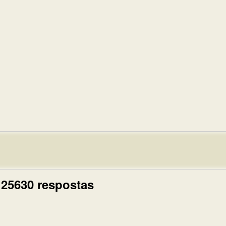
 25630 respostas