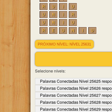
R
U
I
U
U
N
I
R
U
N
I
U
R
E
U
N
I
U
PRÓXIMO NÍVEL: NÍVEL 25631
Selecione níveis:
Palavras Conectadas Nível 25625 respo
Palavras Conectadas Nível 25626 respo
Palavras Conectadas Nível 25627 respo
Palavras Conectadas Nível 25628 respo
Palavras Conectadas Nível 25629 respo