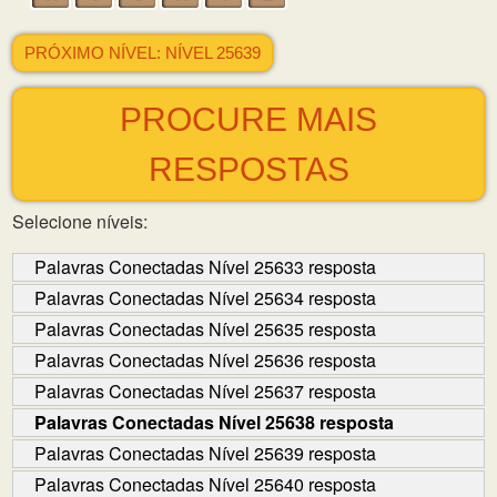
PRÓXIMO NÍVEL: NÍVEL 25639
PROCURE MAIS
RESPOSTAS
Selecione níveis:
Palavras Conectadas Nível 25633 resposta
Palavras Conectadas Nível 25634 resposta
Palavras Conectadas Nível 25635 resposta
Palavras Conectadas Nível 25636 resposta
Palavras Conectadas Nível 25637 resposta
Palavras Conectadas Nível 25638 resposta
Palavras Conectadas Nível 25639 resposta
Palavras Conectadas Nível 25640 resposta