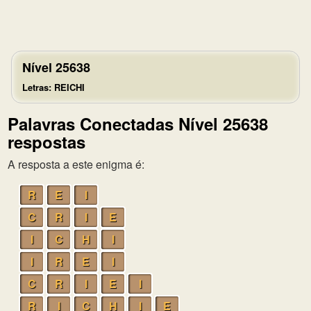
Nível 25638
Letras: REICHI
Palavras Conectadas Nível 25638
respostas
A resposta a este enigma é:
R
E
I
C
R
I
E
I
C
H
I
I
R
E
I
C
R
I
E
I
R
I
C
H
I
E