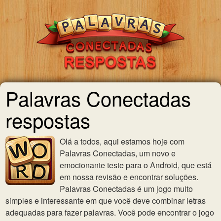
Palavras Conectadas
respostas
Olá a todos, aqui estamos hoje com
Palavras Conectadas, um novo e
emocionante teste para o Android, que está
em nossa revisão e encontrar soluções.
Palavras Conectadas é um jogo muito
simples e interessante em que você deve combinar letras
adequadas para fazer palavras. Você pode encontrar o jogo