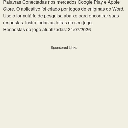
Palavras Conectadas nos mercados Google Play e Apple
Store. O aplicativo foi criado por jogos de enigmas do Word.
Use o formulário de pesquisa abaixo para encontrar suas
respostas. Insira todas as letras do seu jogo.
Respostas do jogo atualizadas: 31/07/2026
Sponsored Links