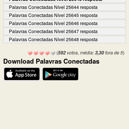
Palavras Conectadas Nível 25644 resposta
Palavras Conectadas Nível 25645 resposta
Palavras Conectadas Nível 25646 resposta
Palavras Conectadas Nível 25647 resposta
Palavras Conectadas Nível 25648 resposta
(
592
votos, média:
3,30
fora de 5
)
Download Palavras Conectadas