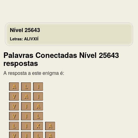
Nível 25643
Letras: ALIVXIÍ
Palavras Conectadas Nível 25643
respostas
A resposta a este enigma é:
A
L
I
V
A
I
V
I
A
V
I
L
L
I
X
A
V
I
L
A