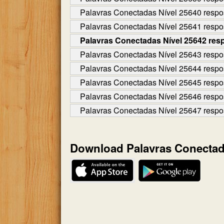
Palavras Conectadas Nível 25640 respo
Palavras Conectadas Nível 25641 respo
Palavras Conectadas Nível 25642 res
Palavras Conectadas Nível 25643 respo
Palavras Conectadas Nível 25644 respo
Palavras Conectadas Nível 25645 respo
Palavras Conectadas Nível 25646 respo
Palavras Conectadas Nível 25647 respo
Download Palavras Conecta