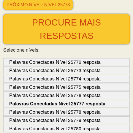
PRÓXIMO NÍVEL: NÍVEL 25778
PROCURE MAIS
RESPOSTAS
Selecione níveis:
Palavras Conectadas Nível 25772 resposta
Palavras Conectadas Nível 25773 resposta
Palavras Conectadas Nível 25774 resposta
Palavras Conectadas Nível 25775 resposta
Palavras Conectadas Nível 25776 resposta
Palavras Conectadas Nível 25777 resposta
Palavras Conectadas Nível 25778 resposta
Palavras Conectadas Nível 25779 resposta
Palavras Conectadas Nível 25780 resposta