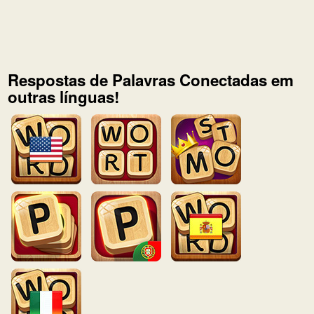
Respostas de Palavras Conectadas em
outras línguas!