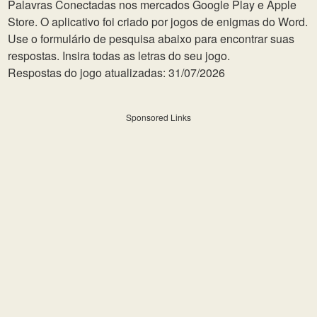
Palavras Conectadas nos mercados Google Play e Apple
Store. O aplicativo foi criado por jogos de enigmas do Word.
Use o formulário de pesquisa abaixo para encontrar suas
respostas. Insira todas as letras do seu jogo.
Respostas do jogo atualizadas: 31/07/2026
Sponsored Links