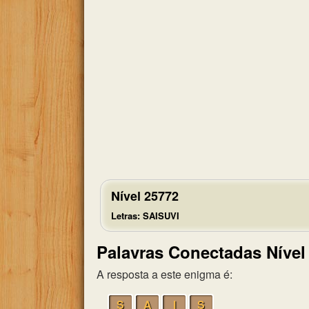
Nível 25772
Letras: SAISUVI
Palavras Conectadas Nível
A resposta a este enigma é:
S
A
I
S