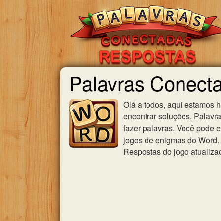
Palavras Conect
Olá a todos, aqui estamos 
encontrar soluções. Palavr
fazer palavras. Você pode e
jogos de enigmas do Word. U
Respostas do jogo atualiza