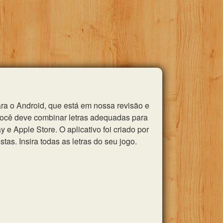
ra o Android, que está em nossa revisão e
você deve combinar letras adequadas para
e Apple Store. O aplicativo foi criado por
as. Insira todas as letras do seu jogo.