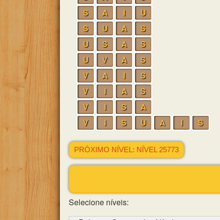
S
A
I
U
S
U
A
S
U
S
A
S
U
V
A
S
V
A
I
S
V
I
A
S
V
I
S
A
V
I
S
U
A
I
S
PRÓXIMO NÍVEL: NÍVEL 25773
Selecione níveis: