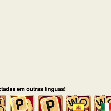
tadas em outras línguas!