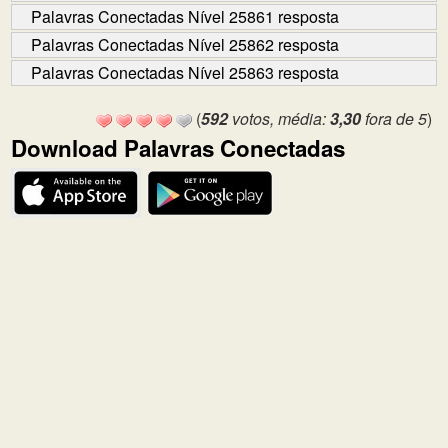
Palavras Conectadas Nível 25861 resposta
Palavras Conectadas Nível 25862 resposta
Palavras Conectadas Nível 25863 resposta
(
592
votos, média:
3,30
fora de 5
)
Download Palavras Conectadas