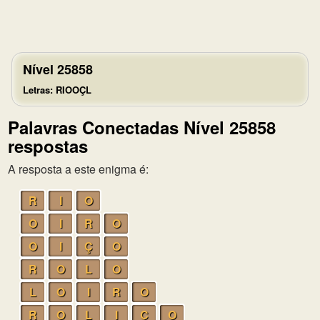
Nível 25858
Letras: RIOOÇL
Palavras Conectadas Nível 25858
respostas
A resposta a este enigma é:
R
I
O
O
I
R
O
O
I
Ç
O
R
O
L
O
L
O
I
R
O
R
O
L
I
Ç
O