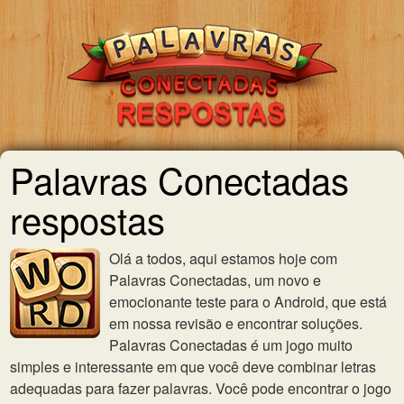
Palavras Conectadas
respostas
Olá a todos, aqui estamos hoje com
Palavras Conectadas, um novo e
emocionante teste para o Android, que está
em nossa revisão e encontrar soluções.
Palavras Conectadas é um jogo muito
simples e interessante em que você deve combinar letras
adequadas para fazer palavras. Você pode encontrar o jogo