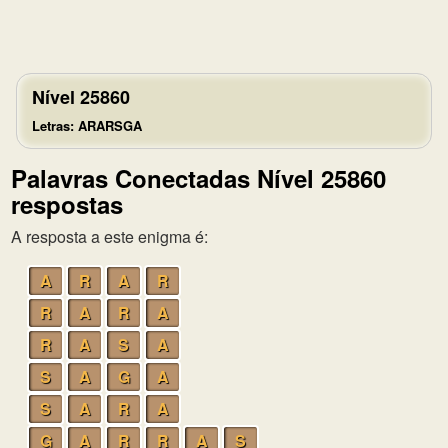
Nível 25860
Letras: ARARSGA
Palavras Conectadas Nível 25860
respostas
A resposta a este enigma é:
A
R
A
R
R
A
R
A
R
A
S
A
S
A
G
A
S
A
R
A
G
A
R
R
A
S