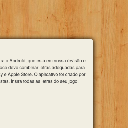
ra o Android, que está em nossa revisão e
você deve combinar letras adequadas para
e Apple Store. O aplicativo foi criado por
as. Insira todas as letras do seu jogo.