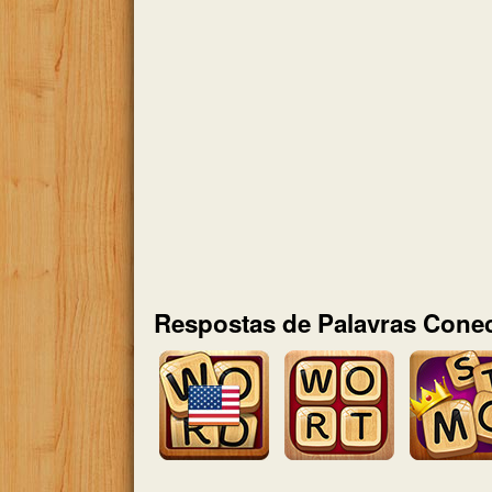
Respostas de Palavras Conec