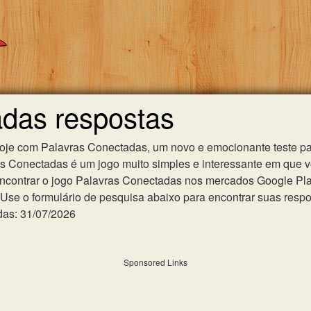
adas respostas
hoje com Palavras Conectadas, um novo e emocionante teste pa
as Conectadas é um jogo muito simples e interessante em que 
ncontrar o jogo Palavras Conectadas nos mercados Google Play 
se o formulário de pesquisa abaixo para encontrar suas respost
das: 31/07/2026
Sponsored Links