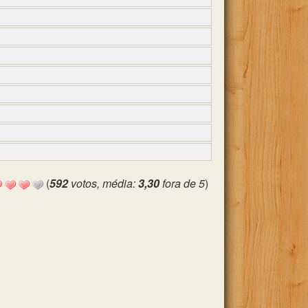
(
592
votos, média:
3,30
fora de 5
)