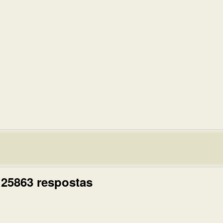
 25863 respostas