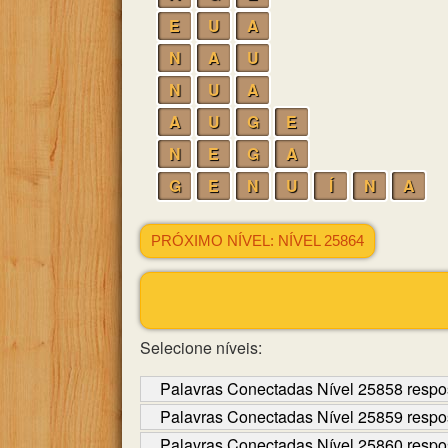
E
U
A
N
A
U
N
U
A
A
U
G
E
N
E
G
A
G
E
N
U
Í
N
A
PRÓXIMO NÍVEL: NÍVEL 25864
Selecione níveis:
Palavras Conectadas Nível 25858 respo
Palavras Conectadas Nível 25859 respo
Palavras Conectadas Nível 25860 respo