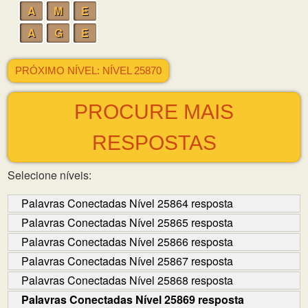
A
M
E
A
G
E
PRÓXIMO NÍVEL: NÍVEL 25870
PROCURE MAIS
RESPOSTAS
Selecione níveis:
Palavras Conectadas Nível 25864 resposta
Palavras Conectadas Nível 25865 resposta
Palavras Conectadas Nível 25866 resposta
Palavras Conectadas Nível 25867 resposta
Palavras Conectadas Nível 25868 resposta
Palavras Conectadas Nível 25869 resposta